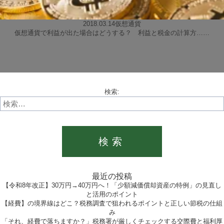
2018.03.14
仮想通貨
仮想通貨で利益が出た場合はどうする？ 利益と税金の計算方……
検索:
最近の投稿
【令和8年改正】30万円→40万円へ！「少額減価償却資産の特例」の見直し
と活用のポイント
【経費】の境界線はどこ？税務調査で狙われるポイントと正しい節税の仕組
み
「それ、経費で落ちますか？」税務署が厳しくチェックする交際費と福利厚