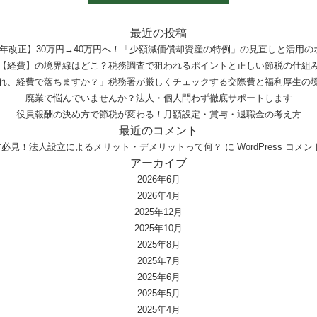
最近の投稿
8年改正】30万円→40万円へ！「少額減価償却資産の特例」の見直しと活用の
【経費】の境界線はどこ？税務調査で狙われるポイントと正しい節税の仕組
れ、経費で落ちますか？」税務署が厳しくチェックする交際費と福利厚生の
廃業で悩んでいませんか？法人・個人問わず徹底サポートします
役員報酬の決め方で節税が変わる！月額設定・賞与・退職金の考え方
最近のコメント
方必見！法人設立によるメリット・デメリットって何？
に
WordPress コ
アーカイブ
2026年6月
2026年4月
2025年12月
2025年10月
2025年8月
2025年7月
2025年6月
2025年5月
2025年4月