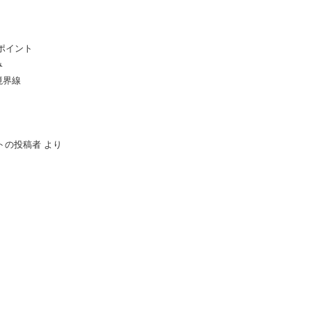
ポイント
み
境界線
メントの投稿者
より