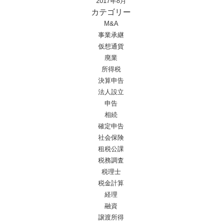
2017年8月
カテゴリー
M&A
事業承継
仮想通貨
廃業
所得税
決算申告
法人設立
申告
相続
確定申告
社会保険
租税公課
税務調査
税理士
税金計算
経理
融資
譲渡所得