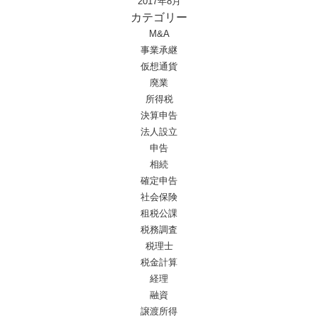
2017年8月
カテゴリー
M&A
事業承継
仮想通貨
廃業
所得税
決算申告
法人設立
申告
相続
確定申告
社会保険
租税公課
税務調査
税理士
税金計算
経理
融資
譲渡所得