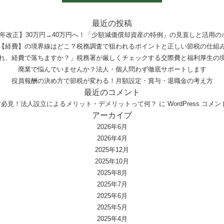
最近の投稿
8年改正】30万円→40万円へ！「少額減価償却資産の特例」の見直しと活用の
【経費】の境界線はどこ？税務調査で狙われるポイントと正しい節税の仕組
れ、経費で落ちますか？」税務署が厳しくチェックする交際費と福利厚生の
廃業で悩んでいませんか？法人・個人問わず徹底サポートします
役員報酬の決め方で節税が変わる！月額設定・賞与・退職金の考え方
最近のコメント
方必見！法人設立によるメリット・デメリットって何？
に
WordPress コ
アーカイブ
2026年6月
2026年4月
2025年12月
2025年10月
2025年8月
2025年7月
2025年6月
2025年5月
2025年4月