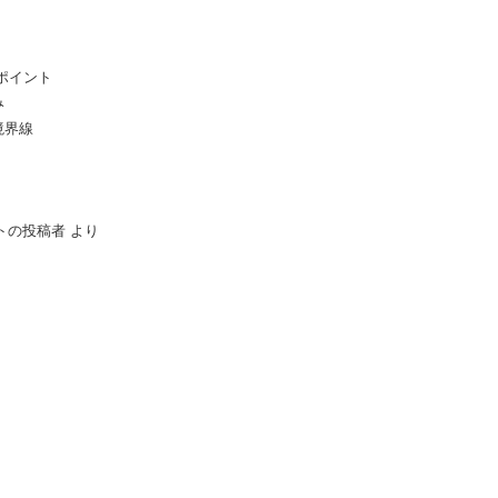
ポイント
み
境界線
メントの投稿者
より