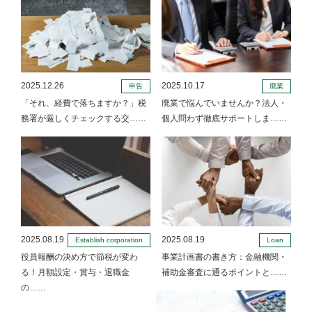
2025.12.26
2025.10.17
申告
廃業
「それ、経費で落ちますか？」税
廃業で悩んでいませんか？法人・
務署が厳しくチェックする交……
個人問わず徹底サポートしま……
2025.08.19
2025.08.19
Establish corporation
Loan
役員報酬の決め方で節税が変わ
事業計画書の書き方：金融機関・
る！月額設定・賞与・退職金
補助金審査に通るポイントと……
の……