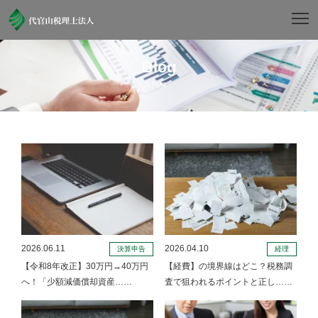
Blog
blog
2026.06.11
2026.04.10
決算申告
経理
【令和8年改正】30万円→40万円
【経費】の境界線はどこ？税務調
へ！「少額減価償却資産……
査で狙われるポイントと正し……