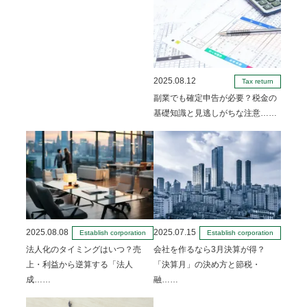
2025.08.12
Tax return
副業でも確定申告が必要？税金の
基礎知識と見逃しがちな注意……
2025.08.08
2025.07.15
Establish corporation
Establish corporation
法人化のタイミングはいつ？売
会社を作るなら3月決算が得？
上・利益から逆算する「法人
「決算月」の決め方と節税・
成……
融……