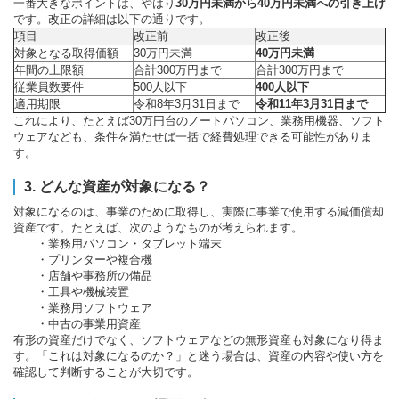
一番大きなポイントは、やはり
30万円未満から40万円未満への引き上げ
です。改正の詳細は以下の通りです。
項目
改正前
改正後
対象となる取得価額
30万円未満
40万円未満
年間の上限額
合計300万円まで
合計300万円まで
従業員数要件
500人以下
400人以下
適用期限
令和8年3月31日まで
令和11年3月31日まで
これにより、たとえば30万円台のノートパソコン、業務用機器、ソフト
ウェアなども、条件を満たせば一括で経費処理できる可能性がありま
す。
3. どんな資産が対象になる？
対象になるのは、事業のために取得し、実際に事業で使用する減価償却
資産です。たとえば、次のようなものが考えられます。
・業務用パソコン・タブレット端末
・プリンターや複合機
・店舗や事務所の備品
・工具や機械装置
・業務用ソフトウェア
・中古の事業用資産
有形の資産だけでなく、ソフトウェアなどの無形資産も対象になり得ま
す。「これは対象になるのか？」と迷う場合は、資産の内容や使い方を
確認して判断することが大切です。