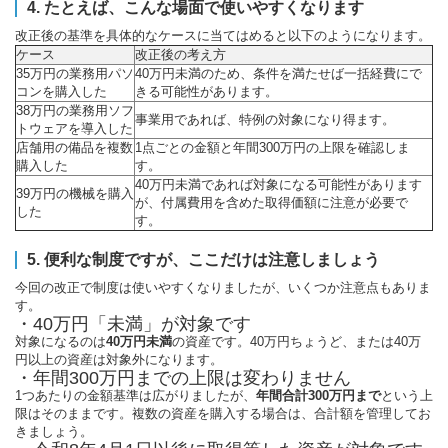
4. たとえば、こんな場面で使いやすくなります
改正後の基準を具体的なケースに当てはめると以下のようになります。
ケース
改正後の考え方
35万円の業務用パソ
40万円未満のため、条件を満たせば一括経費にで
コンを購入した
きる可能性があります。
38万円の業務用ソフ
事業用であれば、特例の対象になり得ます。
トウェアを導入した
店舗用の備品を複数
1点ごとの金額と年間300万円の上限を確認しま
購入した
す。
40万円未満であれば対象になる可能性があります
39万円の機械を購入
が、付属費用を含めた取得価額に注意が必要で
した
す。
5. 便利な制度ですが、ここだけは注意しましょう
今回の改正で制度は使いやすくなりましたが、いくつか注意点もありま
す。
・40万円「未満」が対象です
対象になるのは
40万円未満
の資産です。40万円ちょうど、または40万
円以上の資産は対象外になります。
・年間300万円までの上限は変わりません
1つあたりの金額基準は広がりましたが、
年間合計300万円まで
という上
限はそのままです。複数の資産を購入する場合は、合計額を管理してお
きましょう。