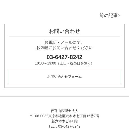
ク
有
ク
し
す
し
て
る
て
Twitter
に
Google+
で
は
で
前の記事>
共
ク
共
有
リ
有
(新
ッ
(新
し
ク
し
お問い合わせ
い
し
い
ウ
て
ウ
ィ
く
ィ
お電話・メールにて、
ン
だ
ン
ド
さ
ド
お気軽
にお問い合わせください
ウ
い
ウ
で
(新
で
03-6427-8242
開
し
開
き
い
き
ま
ウ
ま
10:00～19:00（土日・祝祭日を除く）
す)
ィ
す)
ン
ド
お問い合わせフォーム
ウ
で
開
き
ま
す)
代官山税理士法人
〒106-0032東京都港区六本木七丁目15番7号
新六本木ビル6階
TEL：03-6427-8242