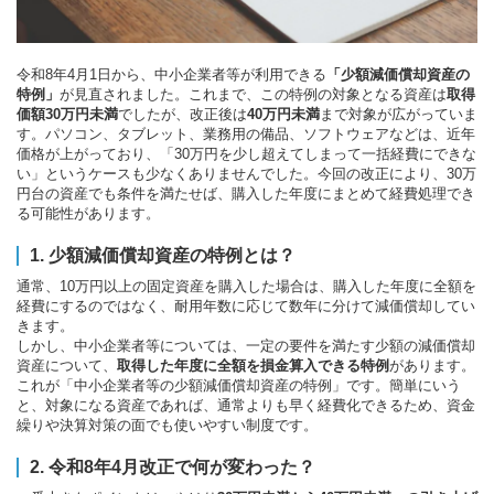
令和8年4月1日から、中小企業者等が利用できる
「少額減価償却資産の
特例」
が見直されました。これまで、この特例の対象となる資産は
取得
価額30万円未満
でしたが、改正後は
40万円未満
まで対象が広がっていま
す。パソコン、タブレット、業務用の備品、ソフトウェアなどは、近年
価格が上がっており、「30万円を少し超えてしまって一括経費にできな
い」というケースも少なくありませんでした。今回の改正により、30万
円台の資産でも条件を満たせば、購入した年度にまとめて経費処理でき
る可能性があります。
1. 少額減価償却資産の特例とは？
通常、10万円以上の固定資産を購入した場合は、購入した年度に全額を
経費にするのではなく、耐用年数に応じて数年に分けて減価償却してい
きます。
しかし、中小企業者等については、一定の要件を満たす少額の減価償却
資産について、
取得した年度に全額を損金算入できる特例
があります。
これが「中小企業者等の少額減価償却資産の特例」です。簡単にいう
と、対象になる資産であれば、通常よりも早く経費化できるため、資金
繰りや決算対策の面でも使いやすい制度です。
2. 令和8年4月改正で何が変わった？