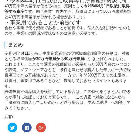
・令和8年4月1日以後に取得等した資産が対象です
40万円未満の基準が使えるのは、原則として
令和8年4月1日以後に取得
等する資産
です。同じ事業年度内でも、取得日によって30万円未満基準
と40万円未満基準が分かれる場合があります。
・事業用であることが前提です
会社や事業で使う資産であることが前提です。個人的な利用が中心のも
のや、事業との関係が曖昧なものは注意が必要です。
まとめ
令和8年4月1日から、中小企業者等の少額減価償却資産の特例は、対象
となる取得価額が
30万円未満から40万円未満
に引き上げられました。
これにより、これまで通常の減価償却が必要だった30万円台のパソコン
や設備、ソフトウェアなども、条件を満たせば購入した年度に一括で経
費処理できる可能性があります。一方で、年間300万円までの上限や、
取得日、事業用であることなど、確認しておきたいポイントもありま
す。
設備投資や備品購入を検討している場合は、この特例をうまく活用でき
るか事前に確認しておくと安心です。「この資産は対象になるのか」
「決算前に購入してよいのか」と迷う場合は、早めに税理士へ相談して
みてください。
共有:
ク
Facebook
ク
リ
で
リ
ッ
共
ッ