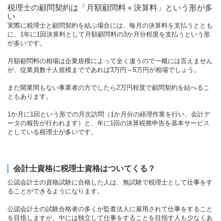
税理士の顧問契約は「月額顧問料＋決算料」という形が多
い
実際に税理士と顧問契約を結ぶ場合には、毎月の決算料を支払うととも
に、1年に1回決算料として月額顧問料の3か月分程度を支払うという形
が多いです。
月額顧問料の相場は企業規模によって全く違うので一概には言えません
が、従業員数十人規模までであれば3万円～5万円が相場でしょう。
まだ開業間もない事業者の方でしたら2万円程度で顧問契約を結べるこ
ともあります。
1か月に1回という形での月次訪問（1か月分の経理作業を行い、会計デ
ータの報告が行われます）と、年に1回の決算税務申告を基本サービス
としている税理士が多いです。
会計士資格に税理士資格はついてくる？
公認会計士の資格試験に合格した人は、無試験で税理士として仕事をす
ることができるようになります。
公認会計士の試験合格者の多くが監査法人に雇用されて仕事をすること
を目指しますが、中には独立して仕事をすることを目指す人も少なくあ