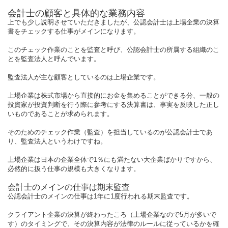
会計士の顧客と具体的な業務内容
上でも少し説明させていただきましたが、公認会計士は上場企業の決算
書をチェックする仕事がメインになります。
このチェック作業のことを監査と呼び、公認会計士の所属する組織のこ
とを監査法人と呼んでいます。
監査法人が主な顧客としているのは上場企業です。
上場企業は株式市場から直接的にお金を集めることができる分、一般の
投資家が投資判断を行う際に参考にする決算書は、事実を反映した正し
いものであることが求められます。
そのためのチェック作業（監査）を担当しているのが公認会計士であ
り、監査法人というわけですね。
上場企業は日本の企業全体で1％にも満たない大企業ばかりですから、
必然的に扱う仕事の規模も大きくなります。
会計士のメインの仕事は期末監査
公認会計士のメインの仕事は1年に1度行われる期末監査です。
クライアント企業の決算が終わったころ（上場企業なので5月が多いで
す）のタイミングで、その決算内容が法律のルールに従っているかを確