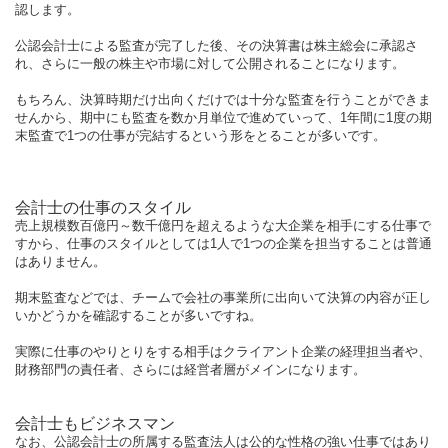
認します。
公認会計士による監査が完了した後、その決算書は株主総会に承認さ
れ、さらに一般の株主や市場に対して公開されることになります。
もちろん、決算時期だけ出向くだけでは十分な監査を行うことができま
せんから、期中にも監査を数か月単位で進めていって、1年間に1度の期
末監査で1つの仕事が完結するという形をとることが多いです。
会計士の仕事のスタイル
売上規模数百億円～数千億円を超えるような大企業を相手にする仕事で
すから、仕事のスタイルとしては1人で1つの企業を担当することは普通
はありません。
期末監査などでは、チームで会社の事業所に出向いて決算の内容が正し
いかどうかを確認することが多いですね。
実際に仕事のやりとりをする相手はクライアント企業の経理担当者や、
財務部門の責任者、さらには経営者層がメインになります。
会計士もビジネスマン
なお、公認会計士の所属する監査法人は公的な性格の強い仕事ではあり