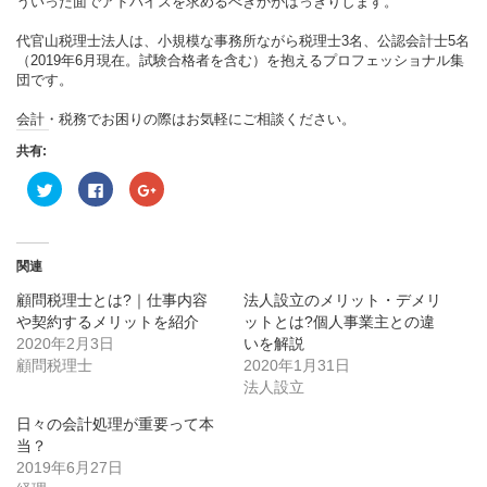
ういった面でアドバイスを求めるべきかがはっきりします。
代官山税理士法人は、小規模な事務所ながら税理士3名、公認会計士5名
（2019年6月現在。試験合格者を含む）を抱えるプロフェッショナル集
団です。
会計・税務でお困りの際はお気軽にご相談ください。
共有:
ク
Facebook
ク
リ
で
リ
ッ
共
ッ
ク
有
ク
し
す
し
て
る
て
Twitter
に
Google+
関連
で
は
で
共
ク
共
顧問税理士とは?｜仕事内容
法人設立のメリット・デメリ
有
リ
有
(新
ッ
(新
や契約するメリットを紹介
ットとは?個人事業主との違
し
ク
し
い
し
い
2020年2月3日
いを解説
ウ
て
ウ
顧問税理士
2020年1月31日
ィ
く
ィ
ン
だ
ン
法人設立
ド
さ
ド
ウ
い
ウ
で
(新
で
日々の会計処理が重要って本
開
し
開
当？
き
い
き
ま
ウ
ま
2019年6月27日
す)
ィ
す)
ン