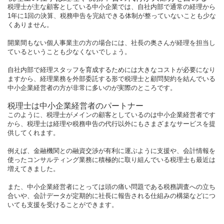
税理士が主な顧客としている中小企業では、自社内部で通常の経理から
1年に1回の決算、税務申告を完結できる体制が整っていないことも少な
くありません。
開業間もない個人事業主の方の場合には、社長の奥さんが経理を担当し
ているということも少なくないでしょう。
自社内部で経理スタッフを育成するためには大きなコストが必要になり
ますから、経理業務を外部委託する形で税理士と顧問契約を結んでいる
中小企業経営者の方が非常に多いのが実際のところです。
税理士は中小企業経営者のパートナー
このように、税理士がメインの顧客としているのは中小企業経営者です
から、税理士は経理や税務申告の代行以外にもさまざまなサービスを提
供してくれます。
例えば、金融機関との融資交渉が有利に運ぶように支援や、会計情報を
使ったコンサルティング業務に積極的に取り組んでいる税理士も最近は
増えてきました。
また、中小企業経営者にとっては頭の痛い問題である税務調査への立ち
合いや、会計データが定期的に社長に報告される仕組みの構築などにつ
いても支援を受けることができます。