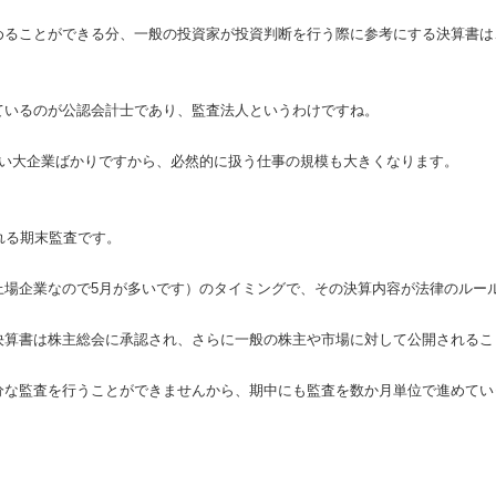
めることができる分、一般の投資家が投資判断を行う際に参考にする決算書は
ているのが公認会計士であり、監査法人というわけですね。
ない大企業ばかりですから、必然的に扱う仕事の規模も大きくなります。
れる期末監査です。
上場企業なので5月が多いです）のタイミングで、その決算内容が法律のルー
決算書は株主総会に承認され、さらに一般の株主や市場に対して公開されるこ
な監査を行うことができませんから、期中にも監査を数か月単位で進めていっ