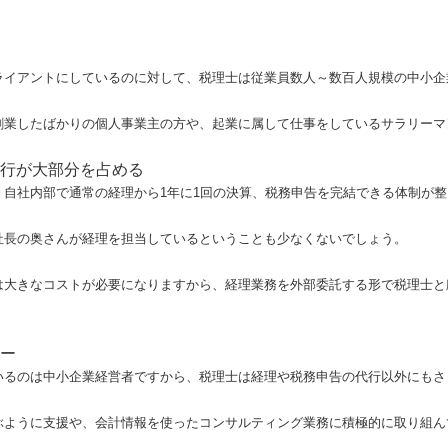
ライアントにしているのに対して、税理士は従業員数人～数百人規模の中小企
創業したばかりの個人事業主の方や、起業に属して仕事をしているサラリーマ
行が大部分を占める
、自社内部で通常の経理から1年に1回の決算、税務申告を完結できる体制が
社長の奥さんが経理を担当しているということも少なくないでしょう。
は大きなコストが必要になりますから、経理業務を外部委託する形で税理士と
ー
いるのは中小企業経営者ですから、税理士は経理や税務申告の代行以外にもさ
ぶように支援や、会計情報を使ったコンサルティング業務に積極的に取り組ん