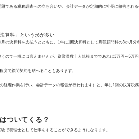
問題である税務調査への立ち合いや、会計データが定期的に社長に報告される
決算料」という形が多い
月の決算料を支払うとともに、1年に1回決算料として月額顧問料の3か月分
違うので一概には言えませんが、従業員数十人規模までであれば3万円～5万
円程度で顧問契約を結べることもあります。
分の経理作業を行い、会計データの報告が行われます）と、年に1回の決算税
格はついてくる？
試験で税理士として仕事をすることができるようになります。