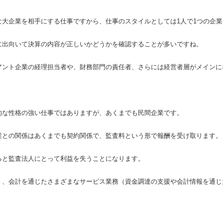
な大企業を相手にする仕事ですから、仕事のスタイルとしては1人で1つの企
に出向いて決算の内容が正しいかどうかを確認することが多いですね。
アント企業の経理担当者や、財務部門の責任者、さらには経営者層がメインに
的な性格の強い仕事ではありますが、あくまでも民間企業です。
業との関係はあくまでも契約関係で、監査料という形で報酬を受け取ります。
ると監査法人にとって利益を失うことになります。
く、会計を通じたさまざまなサービス業務（資金調達の支援や会計情報を通じ