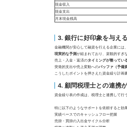
現金収入
現金支出
月末現金残高
3. 銀行に好印象を与え
金融機関が安心して融資を行える企業には
現実的な予測
が組まれており、楽観的すぎ
売上・入金・返済の
タイミングが整ってい
突発的支出や売上変動への
バッファ（予備
こうしたポイントを押さえた資金繰り計画
4. 顧問税理士との連携
資金繰り表の作成は、税理士と連携して行
特に以下のようなサポートを依頼すると効
実績ベースでのキャッシュフロー把握
売掛・買掛の入出金サイクル分析