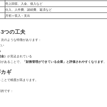
売上回収、入金、借入など
仕入、人件費、諸経費、返済など
月初＋収入－支出
る3つの工夫
、次のような特徴があります：
ない
る
資金）
が見込まれている
書があることで、
「財務管理ができている企業」と評価されやすくなります
。
がカギ
うことで精度が高まります。
果的です：