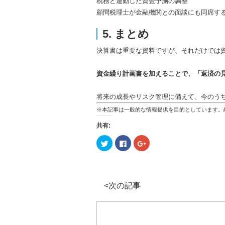
税務と連動した資金予測の調整
顧問税理士が金融機関との面談にも同席す
5. まとめ
決算書は重要な資料ですが、それだけでは
資金繰り計画書を加えることで、「返済の
将来の成長やリスク管理に備えて、今のう
※本記事は一般的な情報提供を目的としています。
共有:
ク
Facebook
ク
リ
で
リ
ッ
共
ッ
ク
有
ク
し
す
し
て
る
て
Twitter
に
Google+
で
は
で
<次の記事
共
ク
共
有
リ
有
(新
ッ
(新
し
ク
し
い
し
い
ウ
て
ウ