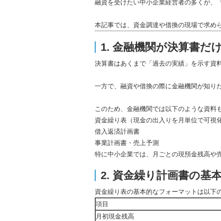
融資を受けたい中小企業経営者の多くが、
本記事では、資金調達や借換の現場で求め
1. 金融機関が決算書
決算書はあくまで「過去の実績」を示す資
一方で、融資や借換の際に金融機関が知り
このため、金融機関では以下のような資料
資金繰り表（現金の出入りを月単位で可視
借入返済計画書
事業計画書・売上予測
特に中小企業では、月ごとの現預金残高や
2. 資金繰り計画書の基
資金繰り表の基本的なフォーマットは以下
項目
月初現金残高