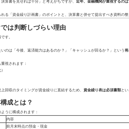
「決算書を見せれば十分」と考えがちですが、
近年、金融機関が重視するのは
られる「資金繰り計画書」のポイントと、決算書と併せて提出すべき資料の整
だけでは判断しづらい理由
料です。
たいのは「今後、返済能力はあるのか？」「キャッシュが回るか？」という
将
も重視されます：
化）
売上回収のタイミングが資金繰りに直結するため、
資金繰り表は必須書類
とい
本構成とは？
のように構成されます：
内容
前月末時点の預金・現金